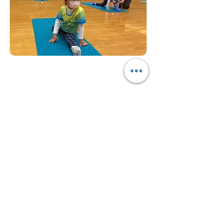
查詢/報名:
9245 7454
電郵：info@yeungfungbmt.com
​香港九龍新蒲崗三祝街16-20號百勝
工廠 2/F C(1)單位 05室
© Copyright © 揚風羽毛球會
香港九龍新蒲崗三祝街16-
20號百勝工廠 2/F C(1)單